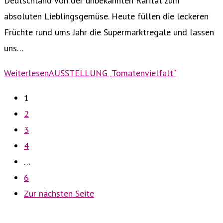
Deutschland von der unbekannten Rarität zum
absoluten Lieblingsgemüse. Heute füllen die leckeren
Früchte rund ums Jahr die Supermarktregale und lassen
uns…
Weiterlesen
AUSSTELLUNG „Tomatenvielfalt“
1
2
3
4
…
6
Zur nächsten Seite