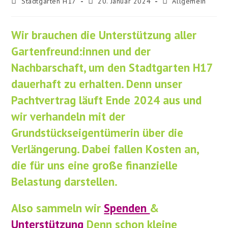
Beitrags-
Beitrag
Beitrags-
Stadtgarten H17
20. Januar 2024
Allgemein
Autor:
veröffentlicht:
Kategorie:
Wir brauchen die Unterstützung
aller
Gartenfreund:innen und
der
Nachbarschaft, um den Stadtgarten H17
dauerhaft zu erhalten. Denn unser
Pachtvertrag läuft Ende 2024 aus und
wir verhandeln mit der
Grundstückseigentümerin über die
Verlängerung. Dabei fallen
K
osten an,
die für uns eine große finanzielle
Belastung darstellen.
Also sammeln wir
Spenden
&
Unterstützung
Denn s
chon kleine