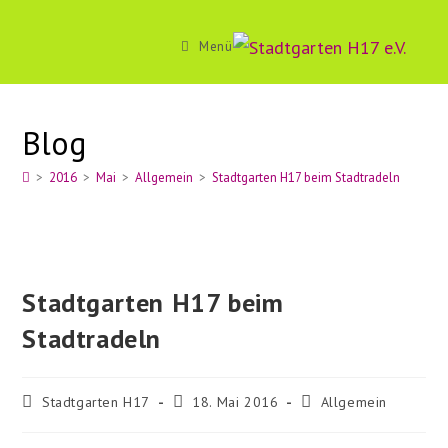
Zum
Inhalt
Menü
springen
Blog
>
2016
>
Mai
>
Allgemein
>
Stadtgarten H17 beim Stadtradeln
Stadtgarten H17 beim
Stadtradeln
Beitrags-
Beitrag
Beitrags-
Stadtgarten H17
18. Mai 2016
Allgemein
Autor:
veröffentlicht:
Kategorie: