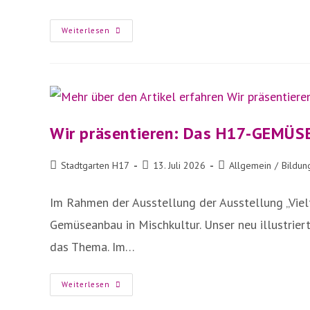
Den
Weiterlesen
Insekten
Gefällt
Die
VIELFALT
In
Der
H17
Wir präsentieren: Das H17-GEMÜ
Beitrags-
Beitrag
Beitrags-
Stadtgarten H17
13. Juli 2026
Allgemein
/
Bildun
Autor:
veröffentlicht:
Kategorie:
Im Rahmen der Ausstellung der Ausstellung „Vie
Gemüseanbau in Mischkultur. Unser neu illustrie
das Thema. Im…
Wir
Weiterlesen
Präsentieren:
Das