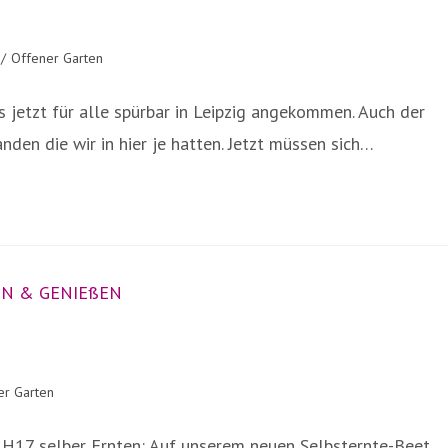
/
Offener Garten
s jetzt für alle spürbar in Leipzig angekommen. Auch der
den die wir in hier je hatten. Jetzt müssen sich…
er Garten
 H17 selber Ernten: Auf unserem neuen Selbsternte-Beet