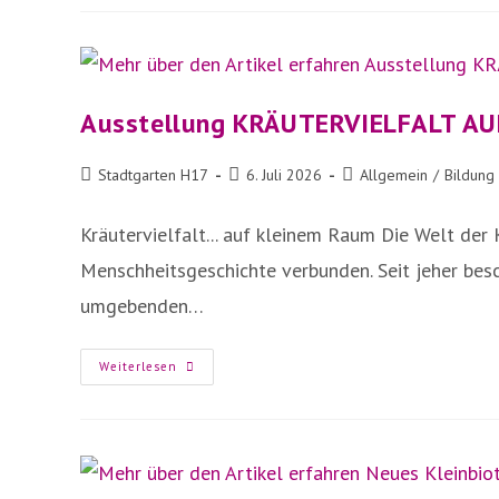
H17-
GEMÜSE-
HOROSKOP
Ausstellung KRÄUTERVIELFALT A
Beitrags-
Beitrag
Beitrags-
Stadtgarten H17
6. Juli 2026
Allgemein
/
Bildung
Autor:
veröffentlicht:
Kategorie:
Kräutervielfalt... auf kleinem Raum Die Welt der 
Menschheitsgeschichte verbunden. Seit jeher besc
umgebenden…
Ausstellung
Weiterlesen
KRÄUTERVIELFALT
AUF
KLEINEM
RAUM