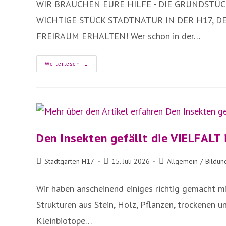
WIR BRAUCHEN EURE HILFE - DIE GRUNDSTÜC
WICHTIGE STÜCK STADTNATUR IN DER H17,
FREIRAUM ERHALTEN! Wer schon in der…
Stadtgarten
Weiterlesen
H17
Erhalten!
Den Insekten gefällt die VIELFALT 
Beitrags-
Beitrag
Beitrags-
Stadtgarten H17
15. Juli 2026
Allgemein
/
Bildun
Autor:
veröffentlicht:
Kategorie:
Wir haben anscheinend einiges richtig gemacht m
Strukturen aus Stein, Holz, Pflanzen, trockenen u
Kleinbiotope…