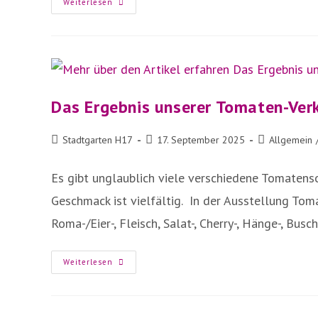
Rückblick
Weiterlesen
2025
Das Ergebnis unserer Tomaten-Ver
Beitrags-
Beitrag
Beitrags-
Stadtgarten H17
17. September 2025
Allgemein
Autor:
veröffentlicht:
Kategorie:
Es gibt unglaublich viele verschiedene Tomatenso
Geschmack ist vielfältig. In der Ausstellung Tom
Roma-/Eier-, Fleisch, Salat-, Cherry-, Hänge-, Bus
Das
Weiterlesen
Ergebnis
Unserer
Tomaten-
Verkostung