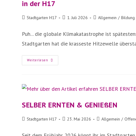
in der H17
Beitrags-
Beitrag
Beitrags-
Stadtgarten H17
1. Juli 2026
Allgemein
/
Bildung
Autor:
veröffentlicht:
Kategorie:
Puh... die globale Klimakatastrophe ist spätesten
Stadtgarten hat die krasseste Hitzewelle überstan
Hitzewelle
Weiterlesen
Überstanden?
–
Naturschutz
Im
Klimawandel
Mit
Neuen
Biotopen
In
Der
SELBER ERNTEN & GENIEßEN
H17
Beitrags-
Beitrag
Beitrags-
Stadtgarten H17
23. Mai 2026
Allgemein
/
Offen
Autor:
veröffentlicht:
Kategorie:
Seit dem Frühjahr 2026 könnt ihr im Stadtgarten