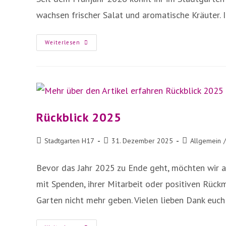
wachsen frischer Salat und aromatische Kräuter. I
SELBER
Weiterlesen
ERNTEN
&
GENIEßEN
Rückblick 2025
Beitrags-
Beitrag
Beitrags-
Stadtgarten H17
31. Dezember 2025
Allgemein
/
Autor:
veröffentlicht:
Kategorie:
Bevor das Jahr 2025 zu Ende geht, möchten wir au
mit Spenden, ihrer Mitarbeit oder positiven Rüc
Garten nicht mehr geben. Vielen lieben Dank euch