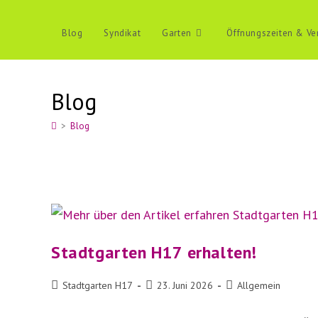
Zum
Inhalt
Blog
Syndikat
Garten
Öffnungszeiten & Ve
springen
Blog
>
Blog
Stadtgarten H17 erhalten!
Beitrags-
Beitrag
Beitrags-
Stadtgarten H17
23. Juni 2026
Allgemein
Autor:
veröffentlicht:
Kategorie: