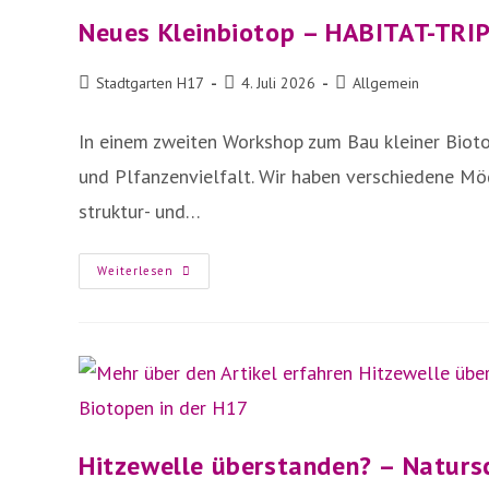
Neues Kleinbiotop – HABITAT-TRI
Beitrags-
Beitrag
Beitrags-
Stadtgarten H17
4. Juli 2026
Allgemein
Autor:
veröffentlicht:
Kategorie:
In einem zweiten Workshop zum Bau kleiner Bioto
und Plfanzenvielfalt. Wir haben verschiedene Mö
struktur- und…
Neues
Weiterlesen
Kleinbiotop
–
HABITAT-
TRIPOD
Hitzewelle überstanden? – Naturs