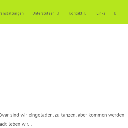
ranstaltungen
Unterstützen
Kontakt
Links
Website
Suche
umschal
! Zwar sind wir eingeladen, zu tanzen, aber kommen werden
tadt leben wir…