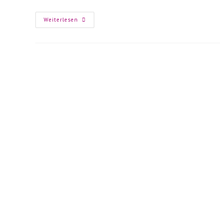
Parade
Weiterlesen
Der
Unsichtbaren