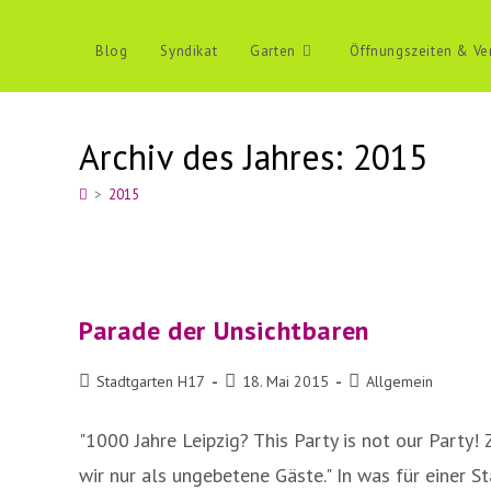
Zum
Inhalt
Blog
Syndikat
Garten
Öffnungszeiten & Ve
springen
Archiv des Jahres: 2015
>
2015
Parade der Unsichtbaren
Beitrags-
Beitrag
Beitrags-
Stadtgarten H17
18. Mai 2015
Allgemein
Autor:
veröffentlicht:
Kategorie:
"1000 Jahre Leipzig? This Party is not our Party
wir nur als ungebetene Gäste." In was für einer S