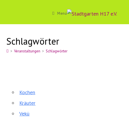
Zum
Inhalt
Menü
springen
Schlagwörter
>
Veranstaltungen
>
Schlagwörter
Kochen
Kräuter
Vekü