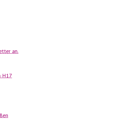
tter an.
n H17
eßen