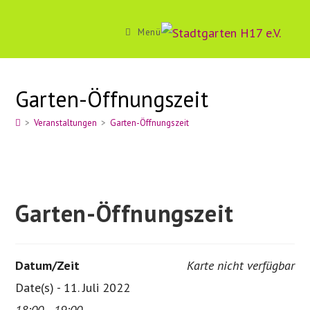
Zum
Inhalt
Menü
springen
Garten-Öffnungszeit
>
Veranstaltungen
>
Garten-Öffnungszeit
Garten-Öffnungszeit
Datum/Zeit
Karte nicht verfügbar
Date(s) - 11. Juli 2022
18:00 - 19:00